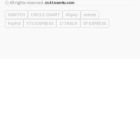
代表
宋効珉
ⓒ All rights reserved.
cn.ktown4u.com
营业执照
120-87-71116
公司地址
首尔特别市 江南区 岭东大路 513号 3楼 （三成洞， coex)
HANTEO
CIRCLE CHART
Alipay
weixin
PayPal
YTO EXPRESS
17TRACK
SF EXPRESS