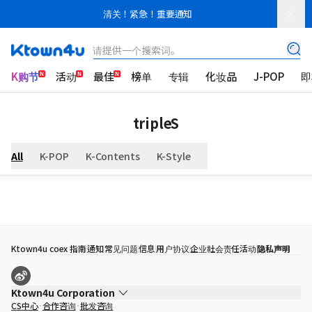
清关！紧急！重要通知
请提供一个搜索词。
K购节
活动
最佳
榜单
专辑
化妆品
J-POP
即
tripleS
All
K-POP
K-Contents
K-Style
Ktown4u coex 指南
通知
常见问题
信息
用户协议
企业社会责任活动
隐私声明
Ktown4u Corporation
CS中心
合作咨询
批发咨询