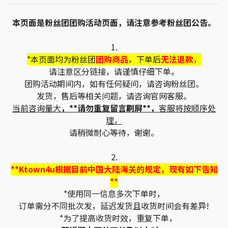
本页面是粉丝团团购活动页面，请注意参考粉丝团公告。
1.
*本页面均为粉丝团
团购商品
，下单后
无法退款
，
请注意区分链接，请谨慎仔细下单。
团购活动期间内，如有任何疑问，请咨询粉丝团。
发货，售后等相关问题，请咨询官网客服。
当前咨询量大
，**请勿重复留言刷屏**，
客服将按顺序处
理，
请稍微耐心等待，谢谢。
2.
**Ktown4u根据目前中国大陆海关的规定，现有如下告知
**
*使用同一信息多次下单时，
订单需分不同批次发，延迟发货且收货时间会有差异!
*为了提高收货时效，重复下单，