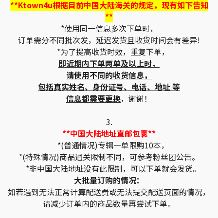
**Ktown4u根据目前中国大陆海关的规定，现有如下告知
**
*使用同一信息多次下单时，
订单需分不同批次发，延迟发货且收货时间会有差异!
*为了提高收货时效，重复下单，
即近期内下单两单及以上时，
请使用不同的收货信息，
包括真实姓名、身份证号、电话、地址 等
信息都需要更换
，谢谢！
3.
**中国大陆地址直邮包裹**
*(普通情况)专辑一单限购10本，
*(特殊情况)商品通关限制不同，可参考粉丝团公告。
*非中国大陆地址没有此限制，可以下单就会发货。
大批量订购的情况：
如若遇到无法正常计算配送费或无法提交配送页面的情况，
请减少订单内的商品数量再尝试下单。