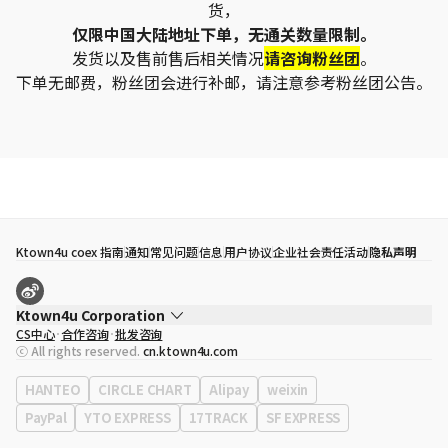
货，
仅限中国大陆地址下单，无通关数量限制。
发货以及售前售后相关情况
请咨询粉丝团
。
下单无邮费，粉丝团会进行补邮，请注意参考粉丝团公告。
Ktown4u coex 指南
通知
常见问题
信息
用户协议
企业社会责任活动
隐私声明
Ktown4u Corporation
CS中心
合作咨询
批发咨询
代表
宋効珉
ⓒ All rights reserved.
cn.ktown4u.com
营业执照
120-87-71116
公司地址
首尔特别市 江南区 岭东大路 513号 3楼 （三成洞， coex)
HANTEO
CIRCLE CHART
Alipay
weixin
PayPal
YTO EXPRESS
17TRACK
SF EXPRESS