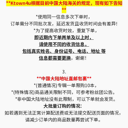
**Ktown4u根据目前中国大陆海关的规定，现有如下告知
**
*使用同一信息多次下单时，
订单需分不同批次发，延迟发货且收货时间会有差异!
*为了提高收货时效，重复下单，
即近期内下单两单及以上时，
请使用不同的收货信息，
包括真实姓名、身份证号、电话、地址 等
信息都需要更换
，谢谢！
3.
**中国大陆地址直邮包裹**
*(普通情况)专辑一单限购10本，
*(特殊情况)商品通关限制不同，可参考粉丝团公告。
*非中国大陆地址没有此限制，可以下单就会发货。
大批量订购的情况：
如若遇到无法正常计算配送费或无法提交配送页面的情况，
请减少订单内的商品数量再尝试下单。