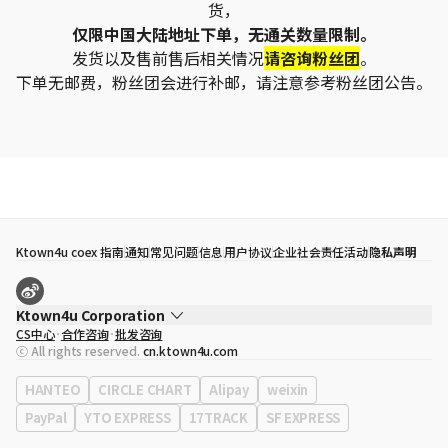
货，
仅限中国大陆地址下单，无通关数量限制。
发货以及售前售后相关情况
请咨询粉丝团
。
下单无邮费，粉丝团会进行补邮，请注意参考粉丝团公告。
Ktown4u coex 指南
通知
常见问题
信息
用户协议
企业社会责任活动
隐私声明
Ktown4u Corporation
CS中心
合作咨询
批发咨询
代表
宋効珉
ⓒ All rights reserved.
cn.ktown4u.com
营业执照
120-87-71116
公司地址
首尔特别市 江南区 岭东大路 513号 3楼 （三成洞， coex)
HANTEO
CIRCLE CHART
Alipay
weixin
PayPal
YTO EXPRESS
17TRACK
SF EXPRESS