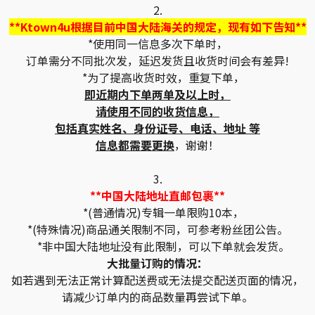
2.
**Ktown4u根据目前中国大陆海关的规定，现有如下告知**
*使用同一信息多次下单时，
订单需分不同批次发，延迟发货且收货时间会有差异!
*为了提高收货时效，重复下单，
即近期内下单两单及以上时，
请使用不同的收货信息，
包括真实姓名、身份证号、电话、地址 等
信息都需要更换
，谢谢！
3.
**中国大陆地址直邮包裹**
*(普通情况)专辑一单限购10本，
*(特殊情况)商品通关限制不同，可参考粉丝团公告。
*非中国大陆地址没有此限制，可以下单就会发货。
大批量订购的情况：
如若遇到无法正常计算配送费或无法提交配送页面的情况，
请减少订单内的商品数量再尝试下单。