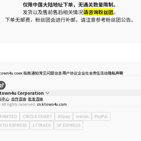
仅限中国大陆地址下单，无通关数量限制。
发货以及售前售后相关情况
请咨询粉丝团
。
下单无邮费，粉丝团会进行补邮，请注意参考粉丝团公告。
town4u coex 指南
通知
常见问题
信息
用户协议
企业社会责任活动
隐私声明
town4u Corporation
S中心
合作咨询
批发咨询
代表
宋効珉
 All rights reserved.
cn.ktown4u.com
营业执照
120-87-71116
公司地址
首尔特别市 江南区 岭东大路 513号 3楼 （三成洞， coex)
HANTEO
CIRCLE CHART
Alipay
weixin
PayPal
YTO EXPRESS
17TRACK
SF EXPRESS