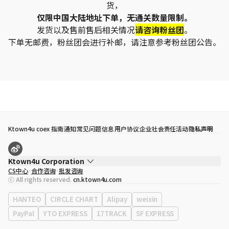
货，
仅限中国大陆地址下单，无通关数量限制。
发货以及售前售后相关情况
请咨询粉丝团
。
下单无邮费，粉丝团会进行补邮，请注意参考粉丝团公告。
Ktown4u coex 指南
通知
常见问题
信息
用户协议
企业社会责任活动
隐私声明
Ktown4u Corporation
CS中心
合作咨询
批发咨询
代表
宋効珉
ⓒ All rights reserved.
cn.ktown4u.com
营业执照
120-87-71116
公司地址
首尔特别市 江南区 岭东大路 513号 3楼 （三成洞， coex)
HANTEO
CIRCLE CHART
Alipay
weixin
PayPal
YTO EXPRESS
17TRACK
SF EXPRESS