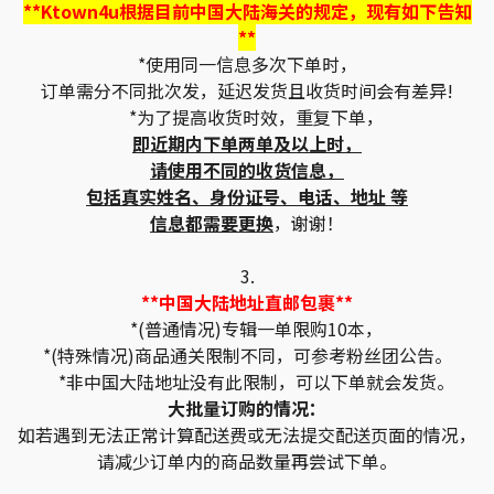
**Ktown4u根据目前中国大陆海关的规定，现有如下告知
**
*使用同一信息多次下单时，
订单需分不同批次发，延迟发货且收货时间会有差异!
*为了提高收货时效，重复下单，
即近期内下单两单及以上时，
请使用不同的收货信息，
包括真实姓名、身份证号、电话、地址 等
信息都需要更换
，谢谢！
3.
**中国大陆地址直邮包裹**
*(普通情况)专辑一单限购10本，
*(特殊情况)商品通关限制不同，可参考粉丝团公告。
*非中国大陆地址没有此限制，可以下单就会发货。
大批量订购的情况：
如若遇到无法正常计算配送费或无法提交配送页面的情况，
请减少订单内的商品数量再尝试下单。