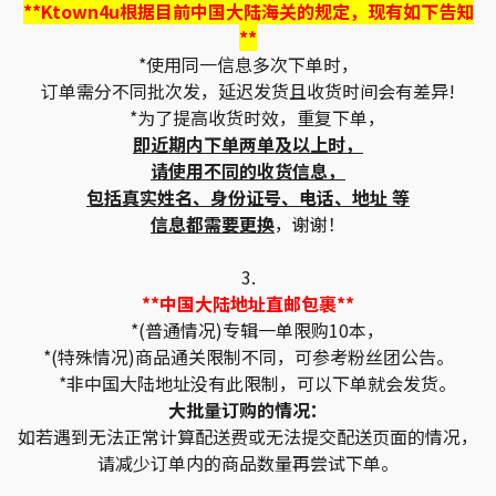
**Ktown4u根据目前中国大陆海关的规定，现有如下告知
**
*使用同一信息多次下单时，
订单需分不同批次发，延迟发货且收货时间会有差异!
*为了提高收货时效，重复下单，
即近期内下单两单及以上时，
请使用不同的收货信息，
包括真实姓名、身份证号、电话、地址 等
信息都需要更换
，谢谢！
3.
**中国大陆地址直邮包裹**
*(普通情况)专辑一单限购10本，
*(特殊情况)商品通关限制不同，可参考粉丝团公告。
*非中国大陆地址没有此限制，可以下单就会发货。
大批量订购的情况：
如若遇到无法正常计算配送费或无法提交配送页面的情况，
请减少订单内的商品数量再尝试下单。