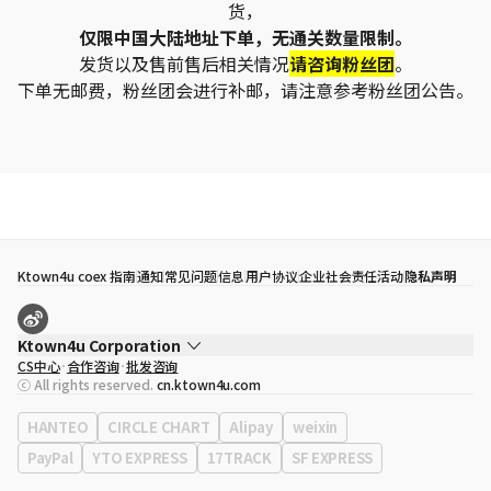
货，
仅限中国大陆地址下单，无通关数量限制。
发货以及售前售后相关情况
请咨询粉丝团
。
下单无邮费，粉丝团会进行补邮，请注意参考粉丝团公告。
Ktown4u coex 指南
通知
常见问题
信息
用户协议
企业社会责任活动
隐私声明
Ktown4u Corporation
CS中心
合作咨询
批发咨询
代表
宋効珉
ⓒ All rights reserved.
cn.ktown4u.com
营业执照
120-87-71116
公司地址
首尔特别市 江南区 岭东大路 513号 3楼 （三成洞， coex)
HANTEO
CIRCLE CHART
Alipay
weixin
PayPal
YTO EXPRESS
17TRACK
SF EXPRESS