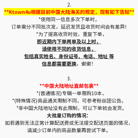
2.
**Ktown4u根据目前中国大陆海关的规定，现有如下告知**
*使用同一信息多次下单时，
订单需分不同批次发，延迟发货且收货时间会有差异!
*为了提高收货时效，重复下单，
即近期内下单两单及以上时，
请使用不同的收货信息，
包括真实姓名、身份证号、电话、地址 等
信息都需要更换
，谢谢！
3.
**中国大陆地址直邮包裹**
*(普通情况)专辑一单限购10本，
*(特殊情况)商品通关限制不同，可参考粉丝团公告。
*非中国大陆地址没有此限制，可以下单就会发货。
大批量订购的情况：
如若遇到无法正常计算配送费或无法提交配送页面的情况，
请减少订单内的商品数量再尝试下单。