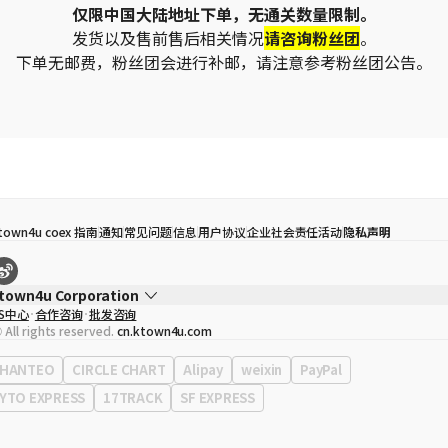
仅限中国大陆地址下单，无通关数量限制。
发货以及售前售后相关情况
请咨询粉丝团
。
下单无邮费，粉丝团会进行补邮，请注意参考粉丝团公告。
town4u coex 指南
通知
常见问题
信息
用户协议
企业社会责任活动
隐私声明
town4u Corporation
S中心
合作咨询
批发咨询
代表
宋効珉
 All rights reserved.
cn.ktown4u.com
营业执照
120-87-71116
公司地址
首尔特别市 江南区 岭东大路 513号 3楼 （三成洞， coex)
HANTEO
CIRCLE CHART
Alipay
weixin
PayPal
YTO EXPRESS
17TRACK
SF EXPRESS