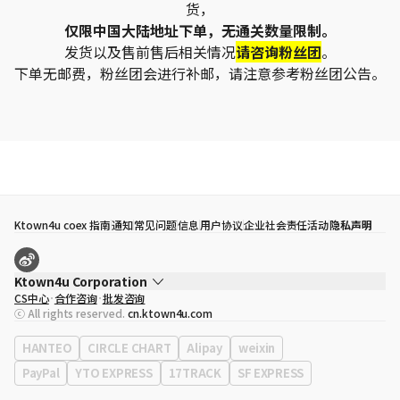
货，
仅限中国大陆地址下单，无通关数量限制。
发货以及售前售后相关情况
请咨询粉丝团
。
下单无邮费，粉丝团会进行补邮，请注意参考粉丝团公告。
Ktown4u coex 指南
通知
常见问题
信息
用户协议
企业社会责任活动
隐私声明
Ktown4u Corporation
CS中心
合作咨询
批发咨询
代表
宋効珉
ⓒ All rights reserved.
cn.ktown4u.com
营业执照
120-87-71116
公司地址
首尔特别市 江南区 岭东大路 513号 3楼 （三成洞， coex)
HANTEO
CIRCLE CHART
Alipay
weixin
PayPal
YTO EXPRESS
17TRACK
SF EXPRESS