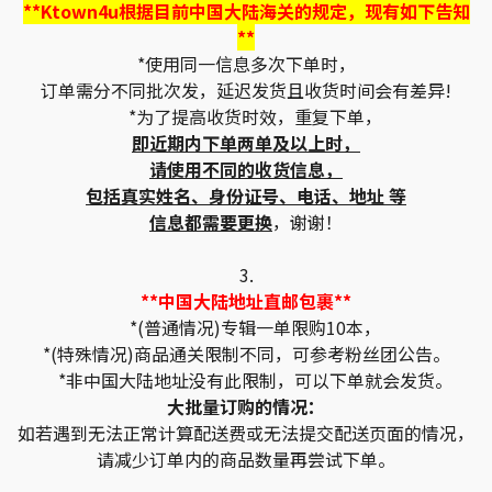
**Ktown4u根据目前中国大陆海关的规定，现有如下告知
**
*使用同一信息多次下单时，
订单需分不同批次发，延迟发货且收货时间会有差异!
*为了提高收货时效，重复下单，
即近期内下单两单及以上时，
请使用不同的收货信息，
包括真实姓名、身份证号、电话、地址 等
信息都需要更换
，谢谢！
3.
**中国大陆地址直邮包裹**
*(普通情况)专辑一单限购10本，
*(特殊情况)商品通关限制不同，可参考粉丝团公告。
*非中国大陆地址没有此限制，可以下单就会发货。
大批量订购的情况：
如若遇到无法正常计算配送费或无法提交配送页面的情况，
请减少订单内的商品数量再尝试下单。