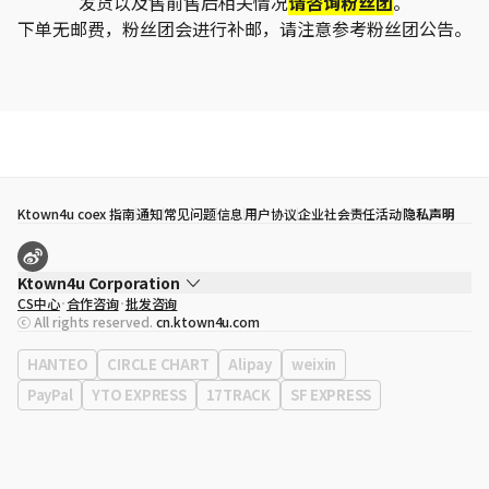
发货以及售前售后相关情况
请咨询粉丝团
。
下单无邮费，粉丝团会进行补邮，请注意参考粉丝团公告。
Ktown4u coex 指南
通知
常见问题
信息
用户协议
企业社会责任活动
隐私声明
Ktown4u Corporation
CS中心
合作咨询
批发咨询
代表
宋効珉
ⓒ All rights reserved.
cn.ktown4u.com
营业执照
120-87-71116
公司地址
首尔特别市 江南区 岭东大路 513号 3楼 （三成洞， coex)
HANTEO
CIRCLE CHART
Alipay
weixin
PayPal
YTO EXPRESS
17TRACK
SF EXPRESS