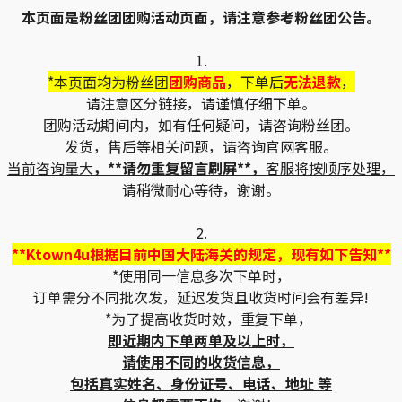
本页面是粉丝团团购活动页面，请注意参考粉丝团公告。
1.
*本页面均为粉丝团
团购商品
，下单后
无法退款
，
请注意区分链接，请谨慎仔细下单。
团购活动期间内，如有任何疑问，请咨询粉丝团。
发货，售后等相关问题，请咨询官网客服。
当前咨询量大
，**请勿重复留言刷屏**，
客服将按顺序处理，
请稍微耐心等待，谢谢。
2.
**Ktown4u根据目前中国大陆海关的规定，现有如下告知**
*使用同一信息多次下单时，
订单需分不同批次发，延迟发货且收货时间会有差异!
*为了提高收货时效，重复下单，
即近期内下单两单及以上时，
请使用不同的收货信息，
包括真实姓名、身份证号、电话、地址 等