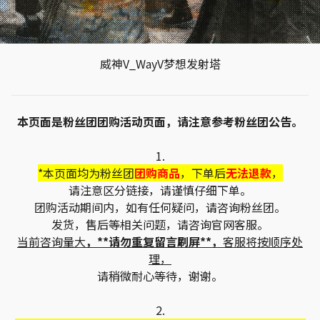
威神V_WayV梦想发射塔
本页面是粉丝团团购活动页面，请注意参考粉丝团公告。
1.
*本页面均为粉丝团
团购商品
，下单后
无法退款
，
请注意区分链接，请谨慎仔细下单。
团购活动期间内，如有任何疑问，请咨询粉丝团。
发货，售后等相关问题，请咨询官网客服。
当前咨询量大
，**请勿重复留言刷屏**，
客服将按顺序处
理，
请稍微耐心等待，谢谢。
2.