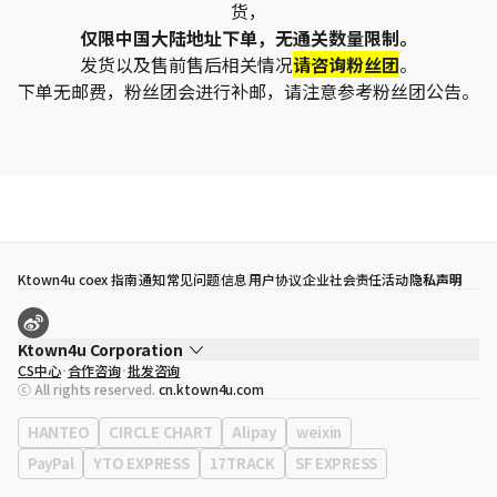
货，
仅限中国大陆地址下单，无通关数量限制。
发货以及售前售后相关情况
请咨询粉丝团
。
下单无邮费，粉丝团会进行补邮，请注意参考粉丝团公告。
Ktown4u coex 指南
通知
常见问题
信息
用户协议
企业社会责任活动
隐私声明
Ktown4u Corporation
CS中心
合作咨询
批发咨询
代表
宋効珉
ⓒ All rights reserved.
cn.ktown4u.com
营业执照
120-87-71116
公司地址
首尔特别市 江南区 岭东大路 513号 3楼 （三成洞， coex)
HANTEO
CIRCLE CHART
Alipay
weixin
PayPal
YTO EXPRESS
17TRACK
SF EXPRESS