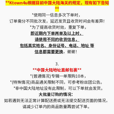
**Ktown4u根据目前中国大陆海关的规定，现有如下告知
**
*使用同一信息多次下单时，
订单需分不同批次发，延迟发货且收货时间会有差异!
*为了提高收货时效，重复下单，
即近期内下单两单及以上时，
请使用不同的收货信息，
包括真实姓名、身份证号、电话、地址 等
信息都需要更换
，谢谢！
3.
**中国大陆地址直邮包裹**
*(普通情况)专辑一单限购10本，
*(特殊情况)商品通关限制不同，可参考粉丝团公告。
*非中国大陆地址没有此限制，可以下单就会发货。
大批量订购的情况：
如若遇到无法正常计算配送费或无法提交配送页面的情况，
请减少订单内的商品数量再尝试下单。