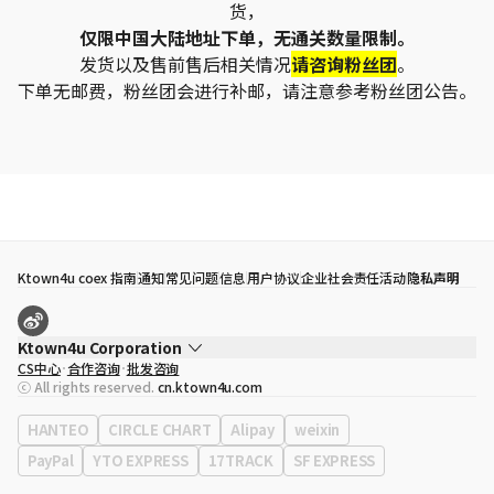
货，
仅限中国大陆地址下单，无通关数量限制。
发货以及售前售后相关情况
请咨询粉丝团
。
下单无邮费，粉丝团会进行补邮，请注意参考粉丝团公告。
Ktown4u coex 指南
通知
常见问题
信息
用户协议
企业社会责任活动
隐私声明
Ktown4u Corporation
CS中心
合作咨询
批发咨询
代表
宋効珉
ⓒ All rights reserved.
cn.ktown4u.com
营业执照
120-87-71116
公司地址
首尔特别市 江南区 岭东大路 513号 3楼 （三成洞， coex)
HANTEO
CIRCLE CHART
Alipay
weixin
PayPal
YTO EXPRESS
17TRACK
SF EXPRESS