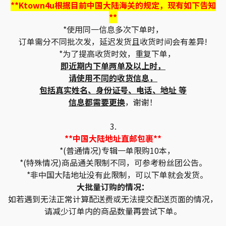
**Ktown4u根据目前中国大陆海关的规定，现有如下告知
**
*使用同一信息多次下单时，
订单需分不同批次发，延迟发货且收货时间会有差异!
*为了提高收货时效，重复下单，
即近期内下单两单及以上时，
请使用不同的收货信息，
包括真实姓名、身份证号、电话、地址 等
信息都需要更换
，谢谢！
3.
**中国大陆地址直邮包裹**
*(普通情况)专辑一单限购10本，
*(特殊情况)商品通关限制不同，可参考粉丝团公告。
*非中国大陆地址没有此限制，可以下单就会发货。
大批量订购的情况：
如若遇到无法正常计算配送费或无法提交配送页面的情况，
请减少订单内的商品数量再尝试下单。