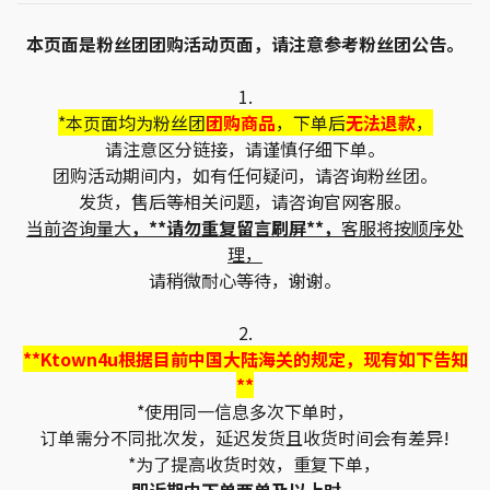
本页面是粉丝团团购活动页面，请注意参考粉丝团公告。
1.
*本页面均为粉丝团
团购商品
，下单后
无法退款
，
请注意区分链接，请谨慎仔细下单。
团购活动期间内，如有任何疑问，请咨询粉丝团。
发货，售后等相关问题，请咨询官网客服。
当前咨询量大
，**请勿重复留言刷屏**，
客服将按顺序处
理，
请稍微耐心等待，谢谢。
2.
**Ktown4u根据目前中国大陆海关的规定，现有如下告知
**
*使用同一信息多次下单时，
订单需分不同批次发，延迟发货且收货时间会有差异!
*为了提高收货时效，重复下单，