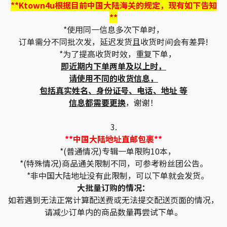
**Ktown4u根据目前中国大陆海关的规定，现有如下告知
**
*使用同一信息多次下单时，
订单需分不同批次发，延迟发货且收货时间会有差异!
*为了提高收货时效，重复下单，
即近期内下单两单及以上时，
请使用不同的收货信息，
包括真实姓名、身份证号、电话、地址 等
信息都需要更换
，谢谢！
3.
**中国大陆地址直邮包裹**
*(普通情况)专辑一单限购10本，
*(特殊情况)商品通关限制不同，可参考粉丝团公告。
*非中国大陆地址没有此限制，可以下单就会发货。
大批量订购的情况：
如若遇到无法正常计算配送费或无法提交配送页面的情况，
请减少订单内的商品数量再尝试下单。