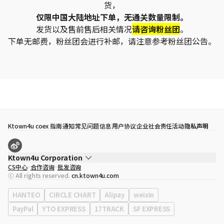
货，
仅限中国大陆地址下单，无通关数量限制。
发货以及售前售后相关情况
请咨询粉丝团
。
下单无邮费，粉丝团会进行补邮，请注意参考粉丝团公告。
Ktown4u coex 指南
通知
常见问题
信息
用户协议
企业社会责任活动
隐私声明
Ktown4u Corporation
CS中心
合作咨询
批发咨询
代表
宋効珉
ⓒ All rights reserved.
cn.ktown4u.com
营业执照
120-87-71116
公司地址
首尔特别市 江南区 岭东大路 513号 3楼 （三成洞， coex)
HANTEO
CIRCLE CHART
Alipay
weixin
PayPal
YTO EXPRESS
17TRACK
SF EXPRESS