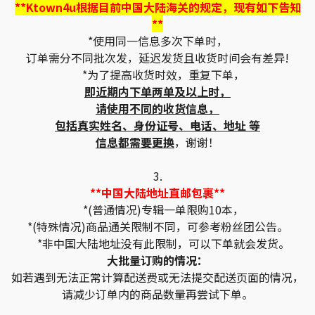
**Ktown4u根据目前中国大陆海关的规定，现有如下告知
**
*使用同一信息多次下单时，
订单需分不同批次发，延迟发货且收货时间会有差异!
*为了提高收货时效，重复下单，
即近期内下单两单及以上时，
请使用不同的收货信息，
包括真实姓名、身份证号、电话、地址 等
信息都需要更换
，谢谢！
3.
**中国大陆地址直邮包裹**
*(普通情况)专辑一单限购10本，
*(特殊情况)商品通关限制不同，可参考粉丝团公告。
*非中国大陆地址没有此限制，可以下单就会发货。
大批量订购的情况：
如若遇到无法正常计算配送费或无法提交配送页面的情况，
请减少订单内的商品数量再尝试下单。