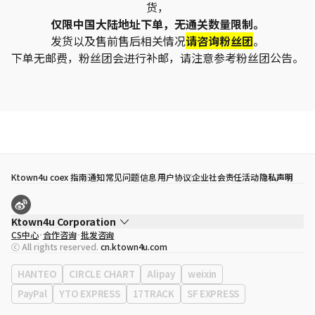
货，
仅限中国大陆地址下单，无通关数量限制。
发货以及售前售后相关情况
请咨询粉丝团
。
下单无邮费，粉丝团会进行补邮，请注意参考粉丝团公告。
Ktown4u coex 指南
通知
常见问题
信息
用户协议
企业社会责任活动
隐私声明
Ktown4u Corporation
CS中心
合作咨询
批发咨询
代表
宋効珉
ⓒ All rights reserved.
cn.ktown4u.com
营业执照
120-87-71116
公司地址
首尔特别市 江南区 岭东大路 513号 3楼 （三成洞， coex)
HANTEO
CIRCLE CHART
Alipay
weixin
PayPal
YTO EXPRESS
17TRACK
SF EXPRESS