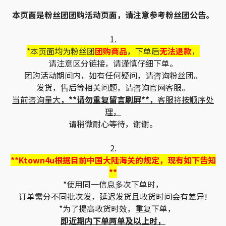
本页面是粉丝团团购活动页面，请注意参考粉丝团公告。
1.
*本页面均为粉丝团
团购商品
，下单后
无法退款
，
请注意区分链接，请谨慎仔细下单。
团购活动期间内，如有任何疑问，请咨询粉丝团。
发货，售后等相关问题，请咨询官网客服。
当前咨询量大
，**请勿重复留言刷屏**，
客服将按顺序处
理，
请稍微耐心等待，谢谢。
2.
**Ktown4u根据目前中国大陆海关的规定，现有如下告知
**
*使用同一信息多次下单时，
订单需分不同批次发，延迟发货且收货时间会有差异!
*为了提高收货时效，重复下单，
即近期内下单两单及以上时，