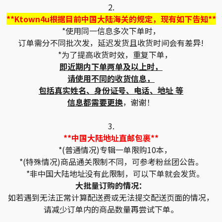
2.
**Ktown4u根据目前中国大陆海关的规定，现有如下告知**
*使用同一信息多次下单时，
订单需分不同批次发，延迟发货且收货时间会有差异!
*为了提高收货时效，重复下单，
即近期内下单两单及以上时，
请使用不同的收货信息，
包括真实姓名、身份证号、电话、地址 等
信息都需要更换
，谢谢！
3.
**中国大陆地址直邮包裹**
*(普通情况)专辑一单限购10本，
*(特殊情况)商品通关限制不同，可参考粉丝团公告。
*非中国大陆地址没有此限制，可以下单就会发货。
大批量订购的情况：
如若遇到无法正常计算配送费或无法提交配送页面的情况，
请减少订单内的商品数量再尝试下单。