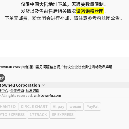
仅限中国大陆地址下单，无通关数量限制。
发货以及售前售后相关情况
请咨询粉丝团
。
下单无邮费，粉丝团会进行补邮，请注意参考粉丝团公告。
town4u coex 指南
通知
常见问题
信息
用户协议
企业社会责任活动
隐私声明
town4u Corporation
S中心
合作咨询
批发咨询
代表
宋効珉
 All rights reserved.
cn.ktown4u.com
营业执照
120-87-71116
公司地址
首尔特别市 江南区 岭东大路 513号 3楼 （三成洞， coex)
HANTEO
CIRCLE CHART
Alipay
weixin
PayPal
YTO EXPRESS
17TRACK
SF EXPRESS