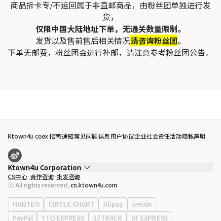
商品拆卡专/不运回属于非直邮商品，由粉丝团单独进行发
货，
仅限中国大陆地址下单，无通关数量限制。
发货以及售前售后相关情况
请咨询粉丝团
。
下单无邮费，粉丝团会进行补邮，请注意参考粉丝团公告。
Ktown4u coex 指南
通知
常见问题
信息
用户协议
企业社会责任活动
隐私声明
Ktown4u Corporation
CS中心
合作咨询
批发咨询
代表
宋効珉
ⓒ All rights reserved.
cn.ktown4u.com
营业执照
120-87-71116
公司地址
首尔特别市 江南区 岭东大路 513号 3楼 （三成洞， coex)
HANTEO
CIRCLE CHART
Alipay
weixin
PayPal
YTO EXPRESS
17TRACK
SF EXPRESS