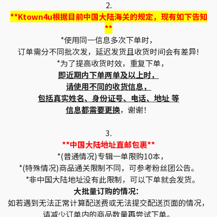
2.
**Ktown4u根据目前中国大陆海关的规定，现有如下告知
**
*使用同一信息多次下单时，
订单需分不同批次发，延迟发货且收货时间会有差异!
*为了提高收货时效，重复下单，
即近期内下单两单及以上时，
请使用不同的收货信息，
包括真实姓名、身份证号、电话、地址 等
信息都需要更换
，谢谢！
3.
**中国大陆地址直邮包裹**
*(普通情况)专辑一单限购10本，
*(特殊情况)商品通关限制不同，可参考粉丝团公告。
*非中国大陆地址没有此限制，可以下单就会发货。
大批量订购的情况：
如若遇到无法正常计算配送费或无法提交配送页面的情况，
请减少订单内的商品数量再尝试下单。