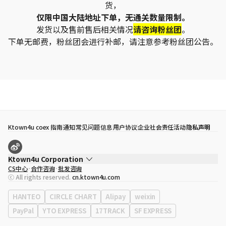
货，
仅限中国大陆地址下单，无通关数量限制。
发货以及售前售后相关情况
请咨询粉丝团
。
下单无邮费，粉丝团会进行补邮，请注意参考粉丝团公告。
Ktown4u coex 指南
通知
常见问题
信息
用户协议
企业社会责任活动
隐私声明
Ktown4u Corporation
CS中心
合作咨询
批发咨询
代表
宋効珉
ⓒ All rights reserved.
cn.ktown4u.com
营业执照
120-87-71116
公司地址
首尔特别市 江南区 岭东大路 513号 3楼 （三成洞， coex)
HANTEO
CIRCLE CHART
Alipay
weixin
PayPal
YTO EXPRESS
17TRACK
SF EXPRESS