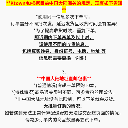
**Ktown4u根据目前中国大陆海关的规定，现有如下告知
**
*使用同一信息多次下单时，
订单需分不同批次发，延迟发货且收货时间会有差异!
*为了提高收货时效，重复下单，
即近期内下单两单及以上时，
请使用不同的收货信息，
包括真实姓名、身份证号、电话、地址 等
信息都需要更换
，谢谢！
3.
**中国大陆地址直邮包裹**
*(普通情况)专辑一单限购10本，
*(特殊情况)商品通关限制不同，可参考粉丝团公告。
*非中国大陆地址没有此限制，可以下单就会发货。
大批量订购的情况：
如若遇到无法正常计算配送费或无法提交配送页面的情况，
请减少订单内的商品数量再尝试下单。