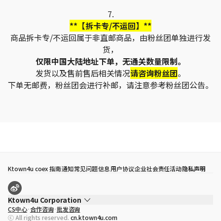
7.
**【拆卡专/不运回】**
商品拆卡专/不运回属于非直邮商品，由粉丝团单独进行发
货，
仅限中国大陆地址下单，无通关数量限制。
发货以及售前售后相关情况
请咨询粉丝团
。
下单无邮费，粉丝团会进行补邮，请注意参考粉丝团公告。
Ktown4u coex 指南
通知
常见问题
信息
用户协议
企业社会责任活动
隐私声明
Ktown4u Corporation
CS中心
合作咨询
批发咨询
代表
宋効珉
ⓒ All rights reserved.
cn.ktown4u.com