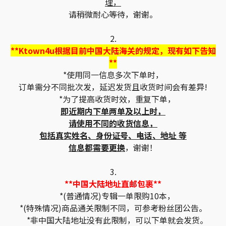
理，
请稍微耐心等待，谢谢。
2.
**Ktown4u根据目前中国大陆海关的规定，现有如下告知
**
*使用同一信息多次下单时，
订单需分不同批次发，延迟发货且收货时间会有差异!
*为了提高收货时效，重复下单，
即近期内下单两单及以上时，
请使用不同的收货信息，
包括真实姓名、身份证号、电话、地址 等
信息都需要更换
，谢谢！
3.
**中国大陆地址直邮包裹**
*(普通情况)专辑一单限购10本，
*(特殊情况)商品通关限制不同，可参考粉丝团公告。
*非中国大陆地址没有此限制，可以下单就会发货。