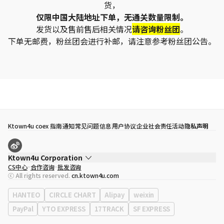
货，
仅限中国大陆地址下单，无通关数量限制。
发货以及售前售后相关情况
请咨询粉丝团
。
下单无邮费，粉丝团会进行补邮，请注意参考粉丝团公告。
Ktown4u coex 指南
通知
常见问题
信息
用户协议
企业社会责任活动
隐私声明
Ktown4u Corporation
CS中心
合作咨询
批发咨询
代表
宋効珉
ⓒ All rights reserved.
cn.ktown4u.com
营业执照
120-87-71116
公司地址
首尔特别市 江南区 岭东大路 513号 3楼 （三成洞， coex)
HANTEO
CIRCLE CHART
Alipay
weixin
PayPal
YTO EXPRESS
17TRACK
SF EXPRESS