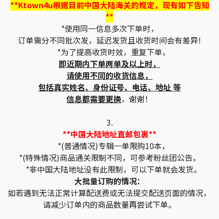
**Ktown4u根据目前中国大陆海关的规定，现有如下告知
**
*使用同一信息多次下单时，
订单需分不同批次发，延迟发货且收货时间会有差异!
*为了提高收货时效，重复下单，
即近期内下单两单及以上时，
请使用不同的收货信息，
包括真实姓名、身份证号、电话、地址 等
信息都需要更换
，谢谢！
3.
**中国大陆地址直邮包裹**
*(普通情况)专辑一单限购10本，
*(特殊情况)商品通关限制不同，可参考粉丝团公告。
*非中国大陆地址没有此限制，可以下单就会发货。
大批量订购的情况：
如若遇到无法正常计算配送费或无法提交配送页面的情况，
请减少订单内的商品数量再尝试下单。