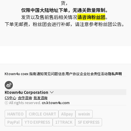
货，
仅限中国大陆地址下单，无通关数量限制。
发货以及售前售后相关情况
请咨询粉丝团
。
下单无邮费，粉丝团会进行补邮，请注意参考粉丝团公告。
Ktown4u coex 指南
通知
常见问题
信息
用户协议
企业社会责任活动
隐私声明
Ktown4u Corporation
CS中心
合作咨询
批发咨询
代表
宋効珉
ⓒ All rights reserved.
cn.ktown4u.com
营业执照
120-87-71116
公司地址
首尔特别市 江南区 岭东大路 513号 3楼 （三成洞， coex)
HANTEO
CIRCLE CHART
Alipay
weixin
PayPal
YTO EXPRESS
17TRACK
SF EXPRESS