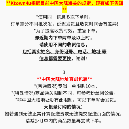
**Ktown4u根据目前中国大陆海关的规定，现有如下告知
**
*使用同一信息多次下单时，
订单需分不同批次发，延迟发货且收货时间会有差异!
*为了提高收货时效，重复下单，
即近期内下单两单及以上时，
请使用不同的收货信息，
包括真实姓名、身份证号、电话、地址 等
信息都需要更换
，谢谢！
3.
**中国大陆地址直邮包裹**
*(普通情况)专辑一单限购10本，
*(特殊情况)商品通关限制不同，可参考粉丝团公告。
*非中国大陆地址没有此限制，可以下单就会发货。
大批量订购的情况：
如若遇到无法正常计算配送费或无法提交配送页面的情况，
请减少订单内的商品数量再尝试下单。