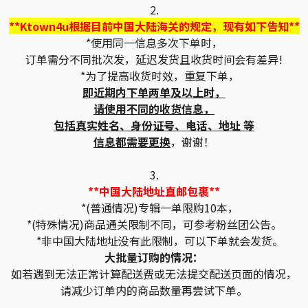
2.
**Ktown4u根据目前中国大陆海关的规定，现有如下告知**
*使用同一信息多次下单时，
订单需分不同批次发，延迟发货且收货时间会有差异!
*为了提高收货时效，重复下单，
即近期内下单两单及以上时，
请使用不同的收货信息，
包括真实姓名、身份证号、电话、地址 等
信息都需要更换
，谢谢！
3.
**中国大陆地址直邮包裹**
*(普通情况)专辑一单限购10本，
*(特殊情况)商品通关限制不同，可参考粉丝团公告。
*非中国大陆地址没有此限制，可以下单就会发货。
大批量订购的情况：
如若遇到无法正常计算配送费或无法提交配送页面的情况，
请减少订单内的商品数量再尝试下单。