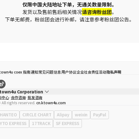
仅限中国大陆地址下单，无通关数量限制。
发货以及售前售后相关情况
请咨询粉丝团
。
下单无邮费，粉丝团会进行补邮，请注意参考粉丝团公告。
town4u coex 指南
通知
常见问题
信息
用户协议
企业社会责任活动
隐私声明
town4u Corporation
S中心
合作咨询
批发咨询
代表
宋効珉
 All rights reserved.
cn.ktown4u.com
营业执照
120-87-71116
公司地址
首尔特别市 江南区 岭东大路 513号 3楼 （三成洞， coex)
HANTEO
CIRCLE CHART
Alipay
weixin
PayPal
YTO EXPRESS
17TRACK
SF EXPRESS