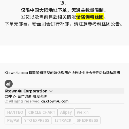
货，
仅限中国大陆地址下单，无通关数量限制。
发货以及售前售后相关情况
请咨询粉丝团
。
下单无邮费，粉丝团会进行补邮，请注意参考粉丝团公告。
Ktown4u coex 指南
通知
常见问题
信息
用户协议
企业社会责任活动
隐私声明
Ktown4u Corporation
CS中心
合作咨询
批发咨询
代表
宋効珉
ⓒ All rights reserved.
cn.ktown4u.com
营业执照
120-87-71116
公司地址
首尔特别市 江南区 岭东大路 513号 3楼 （三成洞， coex)
HANTEO
CIRCLE CHART
Alipay
weixin
PayPal
YTO EXPRESS
17TRACK
SF EXPRESS