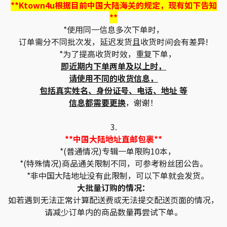
**Ktown4u根据目前中国大陆海关的规定，现有如下告知
**
*使用同一信息多次下单时，
订单需分不同批次发，延迟发货且收货时间会有差异!
*为了提高收货时效，重复下单，
即近期内下单两单及以上时，
请使用不同的收货信息，
包括真实姓名、身份证号、电话、地址 等
信息都需要更换
，谢谢！
3.
**中国大陆地址直邮包裹**
*(普通情况)专辑一单限购10本，
*(特殊情况)商品通关限制不同，可参考粉丝团公告。
*非中国大陆地址没有此限制，可以下单就会发货。
大批量订购的情况：
如若遇到无法正常计算配送费或无法提交配送页面的情况，
请减少订单内的商品数量再尝试下单。