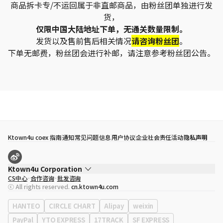
商品拆卡专/不运回属于非直邮商品，由粉丝团单独进行发
货，
仅限中国大陆地址下单，无通关数量限制。
发货以及售前售后相关情况
请咨询粉丝团
。
下单无邮费，粉丝团会进行补邮，请注意参考粉丝团公告。
Ktown4u coex 指南
通知
常见问题
信息
用户协议
企业社会责任活动
隐私声明
Ktown4u Corporation
CS中心
合作咨询
批发咨询
代表
宋効珉
ⓒ All rights reserved.
cn.ktown4u.com
营业执照
120-87-71116
公司地址
首尔特别市 江南区 岭东大路 513号 3楼 （三成洞， coex)
HANTEO
CIRCLE CHART
Alipay
weixin
PayPal
YTO EXPRESS
17TRACK
SF EXPRESS