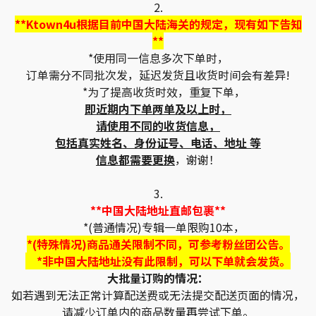
2.
**Ktown4u根据目前中国大陆海关的规定，现有如下告知
**
*使用同一信息多次下单时，
订单需分不同批次发，延迟发货且收货时间会有差异!
*为了提高收货时效，重复下单，
即近期内下单两单及以上时，
请使用不同的收货信息，
包括真实姓名、身份证号、电话、地址 等
信息都需要更换
，谢谢！
3.
**中国大陆地址直邮包裹**
*(普通情况)专辑一单限购10本，
*(特殊情况)商品通关限制不同，可参考粉丝团公告。
*非中国大陆地址没有此限制，可以下单就会发货。
大批量订购的情况：
如若遇到无法正常计算配送费或无法提交配送页面的情况，
请减少订单内的商品数量再尝试下单。