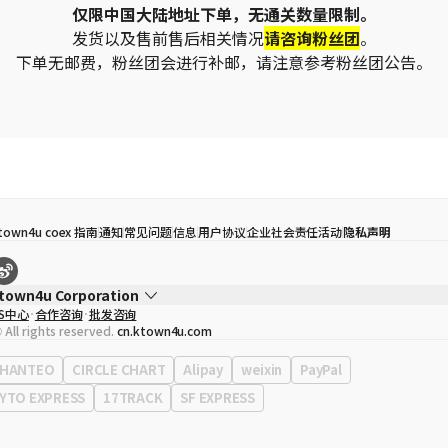
仅限中国大陆地址下单，无通关数量限制。
发货以及售前售后相关情况
请咨询粉丝团
。
下单无邮费，粉丝团会进行补邮，请注意参考粉丝团公告。
town4u coex 指南
通知
常见问题
信息
用户协议
企业社会责任活动
隐私声明
town4u Corporation
S中心
合作咨询
批发咨询
代表
宋効珉
 All rights reserved.
cn.ktown4u.com
营业执照
120-87-71116
公司地址
首尔特别市 江南区 岭东大路 513号 3楼 （三成洞， coex)
HANTEO
CIRCLE CHART
Alipay
weixin
PayPal
YTO EXPRESS
17TRACK
SF EXPRESS