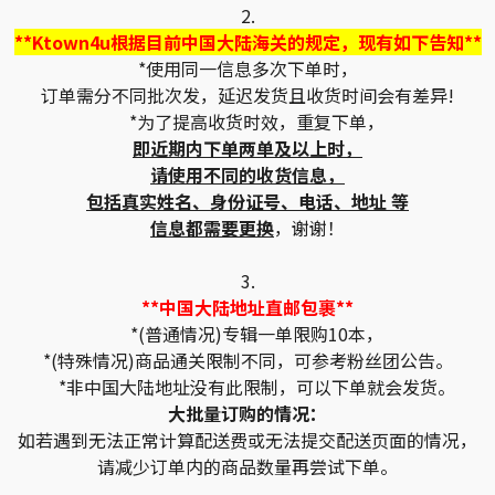
2.
**Ktown4u根据目前中国大陆海关的规定，现有如下告知**
*使用同一信息多次下单时，
订单需分不同批次发，延迟发货且收货时间会有差异!
*为了提高收货时效，重复下单，
即近期内下单两单及以上时，
请使用不同的收货信息，
包括真实姓名、身份证号、电话、地址 等
信息都需要更换
，谢谢！
3.
**中国大陆地址直邮包裹**
*(普通情况)专辑一单限购10本，
*(特殊情况)商品通关限制不同，可参考粉丝团公告。
*非中国大陆地址没有此限制，可以下单就会发货。
大批量订购的情况：
如若遇到无法正常计算配送费或无法提交配送页面的情况，
请减少订单内的商品数量再尝试下单。