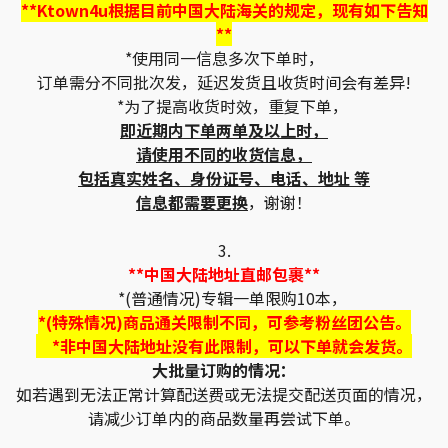
**Ktown4u根据目前中国大陆海关的规定，现有如下告知
**
*使用同一信息多次下单时，
订单需分不同批次发，延迟发货且收货时间会有差异!
*为了提高收货时效，重复下单，
即近期内下单两单及以上时，
请使用不同的收货信息，
包括真实姓名、身份证号、电话、地址 等
信息都需要更换
，谢谢！
3.
**中国大陆地址直邮包裹**
*(普通情况)专辑一单限购10本，
*(特殊情况)商品通关限制不同，可参考粉丝团公告。
*非中国大陆地址没有此限制，可以下单就会发货。
大批量订购的情况：
如若遇到无法正常计算配送费或无法提交配送页面的情况，
请减少订单内的商品数量再尝试下单。