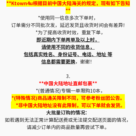
**Ktown4u根据目前中国大陆海关的规定，现有如下告知
**
*使用同一信息多次下单时，
订单需分不同批次发，延迟发货且收货时间会有差异!
*为了提高收货时效，重复下单，
即近期内下单两单及以上时，
请使用不同的收货信息，
包括真实姓名、身份证号、电话、地址 等
信息都需要更换
，谢谢！
3.
**中国大陆地址直邮包裹**
*(普通情况)专辑一单限购10本，
*(特殊情况)商品通关限制不同，可参考粉丝团公告。
*非中国大陆地址没有此限制，可以下单就会发货。
大批量订购的情况：
如若遇到无法正常计算配送费或无法提交配送页面的情况，
请减少订单内的商品数量再尝试下单。