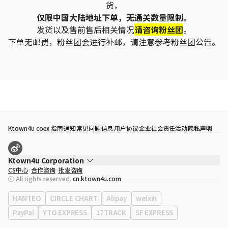
货，
仅限中国大陆地址下单，无通关数量限制。
发货以及售前售后相关情况
请咨询粉丝团
。
下单无邮费，粉丝团会进行补邮，请注意参考粉丝团公告。
Ktown4u coex 指南
通知
常见问题
信息
用户协议
企业社会责任活动
隐私声明
Ktown4u Corporation
CS中心
合作咨询
批发咨询
代表
宋効珉
ⓒ All rights reserved.
cn.ktown4u.com
营业执照
120-87-71116
公司地址
首尔特别市 江南区 岭东大路 513号 3楼 （三成洞， coex)
HANTEO
CIRCLE CHART
Alipay
weixin
PayPal
YTO EXPRESS
17TRACK
SF EXPRESS