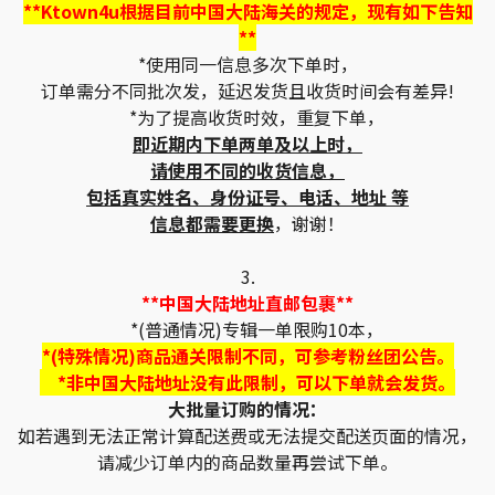
**Ktown4u根据目前中国大陆海关的规定，现有如下告知
**
*使用同一信息多次下单时，
订单需分不同批次发，延迟发货且收货时间会有差异!
*为了提高收货时效，重复下单，
即近期内下单两单及以上时，
请使用不同的收货信息，
包括真实姓名、身份证号、电话、地址 等
信息都需要更换
，谢谢！
3.
**中国大陆地址直邮包裹**
*(普通情况)专辑一单限购10本，
*(特殊情况)商品通关限制不同，可参考粉丝团公告。
*非中国大陆地址没有此限制，可以下单就会发货。
大批量订购的情况：
如若遇到无法正常计算配送费或无法提交配送页面的情况，
请减少订单内的商品数量再尝试下单。