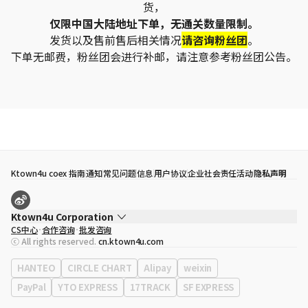
货，
仅限中国大陆地址下单，无通关数量限制。
发货以及售前售后相关情况
请咨询粉丝团
。
下单无邮费，粉丝团会进行补邮，请注意参考粉丝团公告。
Ktown4u coex 指南
通知
常见问题
信息
用户协议
企业社会责任活动
隐私声明
Ktown4u Corporation
CS中心
合作咨询
批发咨询
代表
宋効珉
ⓒ All rights reserved.
cn.ktown4u.com
营业执照
120-87-71116
公司地址
首尔特别市 江南区 岭东大路 513号 3楼 （三成洞， coex)
HANTEO
CIRCLE CHART
Alipay
weixin
PayPal
YTO EXPRESS
17TRACK
SF EXPRESS