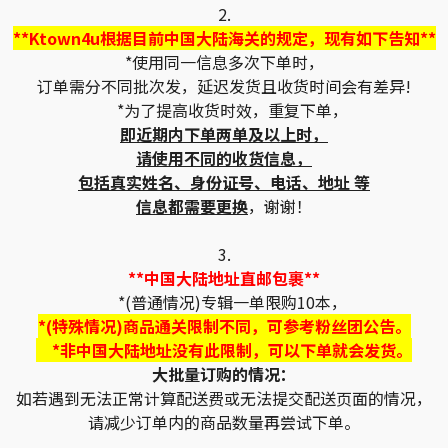
2.
**Ktown4u根据目前中国大陆海关的规定，现有如下告知**
*使用同一信息多次下单时，
订单需分不同批次发，延迟发货且收货时间会有差异!
*为了提高收货时效，重复下单，
即近期内下单两单及以上时，
请使用不同的收货信息，
包括真实姓名、身份证号、电话、地址 等
信息都需要更换
，谢谢！
3.
**中国大陆地址直邮包裹**
*(普通情况)专辑一单限购10本，
*(特殊情况)商品通关限制不同，可参考粉丝团公告。
*非中国大陆地址没有此限制，可以下单就会发货。
大批量订购的情况：
如若遇到无法正常计算配送费或无法提交配送页面的情况，
请减少订单内的商品数量再尝试下单。