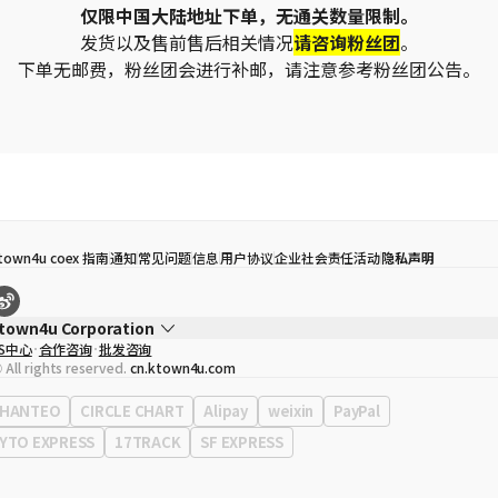
仅限中国大陆地址下单，无通关数量限制。
发货以及售前售后相关情况
请咨询粉丝团
。
下单无邮费，粉丝团会进行补邮，请注意参考粉丝团公告。
town4u coex 指南
通知
常见问题
信息
用户协议
企业社会责任活动
隐私声明
town4u Corporation
S中心
合作咨询
批发咨询
代表
宋効珉
 All rights reserved.
cn.ktown4u.com
营业执照
120-87-71116
公司地址
首尔特别市 江南区 岭东大路 513号 3楼 （三成洞， coex)
HANTEO
CIRCLE CHART
Alipay
weixin
PayPal
YTO EXPRESS
17TRACK
SF EXPRESS