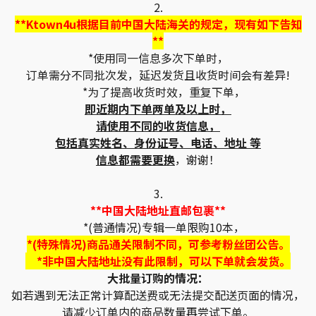
2.
**Ktown4u根据目前中国大陆海关的规定，现有如下告知
**
*使用同一信息多次下单时，
订单需分不同批次发，延迟发货且收货时间会有差异!
*为了提高收货时效，重复下单，
即近期内下单两单及以上时，
请使用不同的收货信息，
包括真实姓名、身份证号、电话、地址 等
信息都需要更换
，谢谢！
3.
**中国大陆地址直邮包裹**
*(普通情况)专辑一单限购10本，
*(特殊情况)商品通关限制不同，可参考粉丝团公告。
*非中国大陆地址没有此限制，可以下单就会发货。
大批量订购的情况：
如若遇到无法正常计算配送费或无法提交配送页面的情况，
请减少订单内的商品数量再尝试下单。