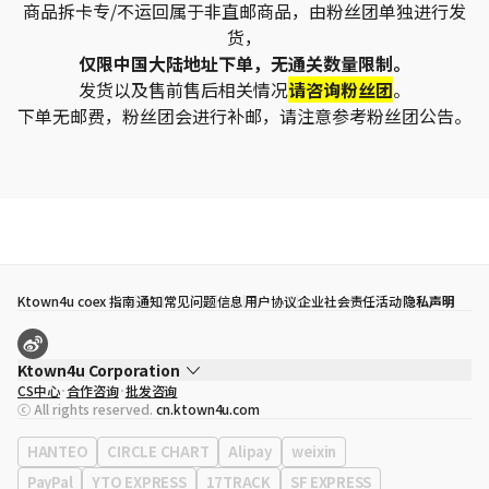
商品拆卡专/不运回属于非直邮商品，由粉丝团单独进行发
货，
仅限中国大陆地址下单，无通关数量限制。
发货以及售前售后相关情况
请咨询粉丝团
。
下单无邮费，粉丝团会进行补邮，请注意参考粉丝团公告。
Ktown4u coex 指南
通知
常见问题
信息
用户协议
企业社会责任活动
隐私声明
Ktown4u Corporation
CS中心
合作咨询
批发咨询
代表
宋効珉
ⓒ All rights reserved.
cn.ktown4u.com
营业执照
120-87-71116
公司地址
首尔特别市 江南区 岭东大路 513号 3楼 （三成洞， coex)
HANTEO
CIRCLE CHART
Alipay
weixin
PayPal
YTO EXPRESS
17TRACK
SF EXPRESS