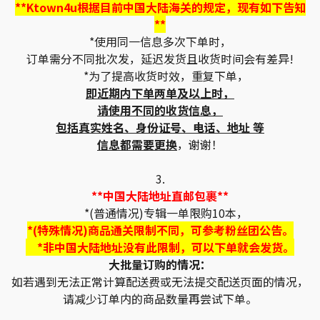
**Ktown4u根据目前中国大陆海关的规定，现有如下告知
**
*使用同一信息多次下单时，
订单需分不同批次发，延迟发货且收货时间会有差异!
*为了提高收货时效，重复下单，
即近期内下单两单及以上时，
请使用不同的收货信息，
包括真实姓名、身份证号、电话、地址 等
信息都需要更换
，谢谢！
3.
**中国大陆地址直邮包裹**
*(普通情况)专辑一单限购10本，
*(特殊情况)商品通关限制不同，可参考粉丝团公告。
*非中国大陆地址没有此限制，可以下单就会发货。
大批量订购的情况：
如若遇到无法正常计算配送费或无法提交配送页面的情况，
请减少订单内的商品数量再尝试下单。