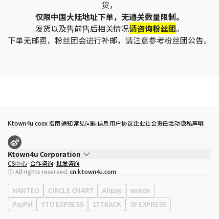
货，
仅限中国大陆地址下单，无通关数量限制。
发货以及售前售后相关情况
请咨询粉丝团
。
下单无邮费，粉丝团会进行补邮，请注意参考粉丝团公告。
Ktown4u coex 指南
通知
常见问题
信息
用户协议
企业社会责任活动
隐私声明
Ktown4u Corporation
CS中心
合作咨询
批发咨询
代表
宋効珉
ⓒ All rights reserved.
cn.ktown4u.com
营业执照
120-87-71116
公司地址
首尔特别市 江南区 岭东大路 513号 3楼 （三成洞， coex)
HANTEO
CIRCLE CHART
Alipay
weixin
PayPal
YTO EXPRESS
17TRACK
SF EXPRESS