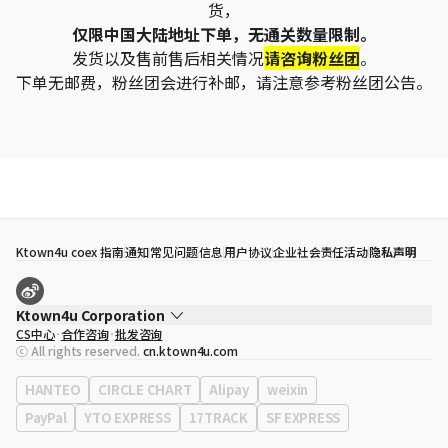
货，
仅限中国大陆地址下单，无通关数量限制。
发货以及售前售后相关情况
请咨询粉丝团
。
下单无邮费，粉丝团会进行补邮，请注意参考粉丝团公告。
Ktown4u coex 指南
通知
常见问题
信息
用户协议
企业社会责任活动
隐私声明
Ktown4u Corporation
CS中心
合作咨询
批发咨询
代表
宋効珉
ⓒ All rights reserved.
cn.ktown4u.com
营业执照
120-87-71116
公司地址
首尔特别市 江南区 岭东大路 513号 3楼 （三成洞， coex)
HANTEO
CIRCLE CHART
Alipay
weixin
PayPal
YTO EXPRESS
17TRACK
SF EXPRESS