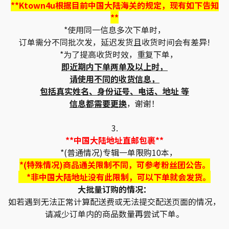
**Ktown4u根据目前中国大陆海关的规定，现有如下告知
**
*使用同一信息多次下单时，
订单需分不同批次发，延迟发货且收货时间会有差异!
*为了提高收货时效，重复下单，
即近期内下单两单及以上时，
请使用不同的收货信息，
包括真实姓名、身份证号、电话、地址 等
信息都需要更换
，谢谢！
3.
**中国大陆地址直邮包裹**
*(普通情况)专辑一单限购10本，
*(特殊情况)商品通关限制不同，可参考粉丝团公告。
*非中国大陆地址没有此限制，可以下单就会发货。
大批量订购的情况：
如若遇到无法正常计算配送费或无法提交配送页面的情况，
请减少订单内的商品数量再尝试下单。