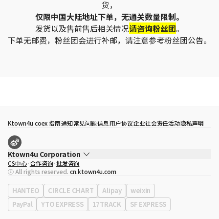
货，
仅限中国大陆地址下单，无通关数量限制。
发货以及售前售后相关情况
请咨询粉丝团
。
下单无邮费，粉丝团会进行补邮，请注意参考粉丝团公告。
Ktown4u coex 指南
通知
常见问题
信息
用户协议
企业社会责任活动
隐私声明
Ktown4u Corporation
CS中心
合作咨询
批发咨询
代表
宋効珉
ⓒ All rights reserved.
cn.ktown4u.com
营业执照
120-87-71116
公司地址
首尔特别市 江南区 岭东大路 513号 3楼 （三成洞， coex)
HANTEO
CIRCLE CHART
Alipay
weixin
PayPal
YTO EXPRESS
17TRACK
SF EXPRESS