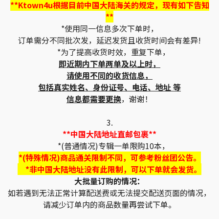
**Ktown4u根据目前中国大陆海关的规定，现有如下告知
**
*使用同一信息多次下单时，
订单需分不同批次发，延迟发货且收货时间会有差异!
*为了提高收货时效，重复下单，
即近期内下单两单及以上时，
请使用不同的收货信息，
包括真实姓名、身份证号、电话、地址 等
信息都需要更换
，谢谢！
3.
**中国大陆地址直邮包裹**
*(普通情况)专辑一单限购10本，
*(特殊情况)商品通关限制不同，可参考粉丝团公告。
*非中国大陆地址没有此限制，可以下单就会发货。
大批量订购的情况：
如若遇到无法正常计算配送费或无法提交配送页面的情况，
请减少订单内的商品数量再尝试下单。