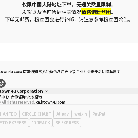
仅限中国大陆地址下单，无通关数量限制。
发货以及售前售后相关情况
请咨询粉丝团
。
下单无邮费，粉丝团会进行补邮，请注意参考粉丝团公告。
town4u coex 指南
通知
常见问题
信息
用户协议
企业社会责任活动
隐私声明
town4u Corporation
S中心
合作咨询
批发咨询
代表
宋効珉
 All rights reserved.
cn.ktown4u.com
营业执照
120-87-71116
公司地址
首尔特别市 江南区 岭东大路 513号 3楼 （三成洞， coex)
HANTEO
CIRCLE CHART
Alipay
weixin
PayPal
YTO EXPRESS
17TRACK
SF EXPRESS