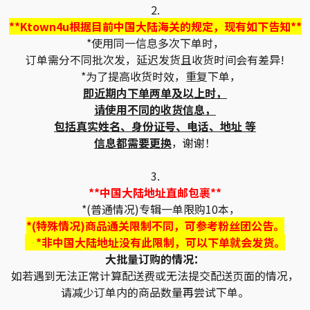
2.
**Ktown4u根据目前中国大陆海关的规定，现有如下告知**
*使用同一信息多次下单时，
订单需分不同批次发，延迟发货且收货时间会有差异!
*为了提高收货时效，重复下单，
即近期内下单两单及以上时，
请使用不同的收货信息，
包括真实姓名、身份证号、电话、地址 等
信息都需要更换
，谢谢！
3.
**中国大陆地址直邮包裹**
*(普通情况)专辑一单限购10本，
*(特殊情况)商品通关限制不同，可参考粉丝团公告。
*非中国大陆地址没有此限制，可以下单就会发货。
大批量订购的情况：
如若遇到无法正常计算配送费或无法提交配送页面的情况，
请减少订单内的商品数量再尝试下单。