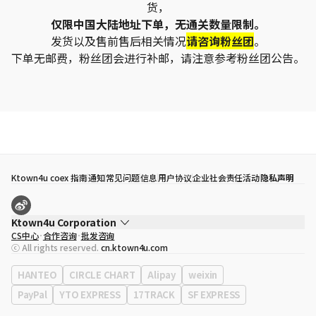
货，
仅限中国大陆地址下单，无通关数量限制。
发货以及售前售后相关情况
请咨询粉丝团
。
下单无邮费，粉丝团会进行补邮，请注意参考粉丝团公告。
Ktown4u coex 指南
通知
常见问题
信息
用户协议
企业社会责任活动
隐私声明
Ktown4u Corporation
CS中心
合作咨询
批发咨询
代表
宋効珉
ⓒ All rights reserved.
cn.ktown4u.com
营业执照
120-87-71116
公司地址
首尔特别市 江南区 岭东大路 513号 3楼 （三成洞， coex)
HANTEO
CIRCLE CHART
Alipay
weixin
PayPal
YTO EXPRESS
17TRACK
SF EXPRESS