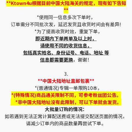
**Ktown4u根据目前中国大陆海关的规定，现有如下告知
**
*使用同一信息多次下单时，
订单需分不同批次发，延迟发货且收货时间会有差异!
*为了提高收货时效，重复下单，
即近期内下单两单及以上时，
请使用不同的收货信息，
包括真实姓名、身份证号、电话、地址 等
信息都需要更换
，谢谢！
3.
**中国大陆地址直邮包裹**
*(普通情况)专辑一单限购10本，
*(特殊情况)商品通关限制不同，可参考粉丝团公告。
*非中国大陆地址没有此限制，可以下单就会发货。
大批量订购的情况：
如若遇到无法正常计算配送费或无法提交配送页面的情况，
请减少订单内的商品数量再尝试下单。