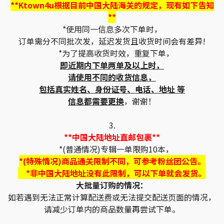
**Ktown4u根据目前中国大陆海关的规定，现有如下告知
**
*使用同一信息多次下单时，
订单需分不同批次发，延迟发货且收货时间会有差异!
*为了提高收货时效，重复下单，
即近期内下单两单及以上时，
请使用不同的收货信息，
包括真实姓名、身份证号、电话、地址 等
信息都需要更换
，谢谢！
3.
**中国大陆地址直邮包裹**
*(普通情况)专辑一单限购10本，
*(特殊情况)商品通关限制不同，可参考粉丝团公告。
*非中国大陆地址没有此限制，可以下单就会发货。
大批量订购的情况：
如若遇到无法正常计算配送费或无法提交配送页面的情况，
请减少订单内的商品数量再尝试下单。