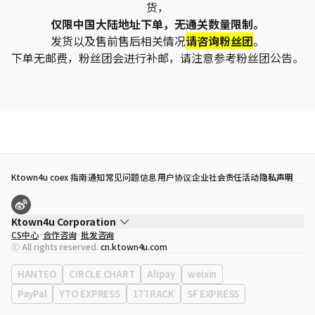
货，
仅限中国大陆地址下单，无通关数量限制。
发货以及售前售后相关情况
请咨询粉丝团
。
下单无邮费，粉丝团会进行补邮，请注意参考粉丝团公告。
Ktown4u coex 指南
通知
常见问题
信息
用户协议
企业社会责任活动
隐私声明
Ktown4u Corporation
CS中心
合作咨询
批发咨询
代表
宋効珉
ⓒ All rights reserved.
cn.ktown4u.com
营业执照
120-87-71116
公司地址
首尔特别市 江南区 岭东大路 513号 3楼 （三成洞， coex)
HANTEO
CIRCLE CHART
Alipay
weixin
PayPal
YTO EXPRESS
17TRACK
SF EXPRESS