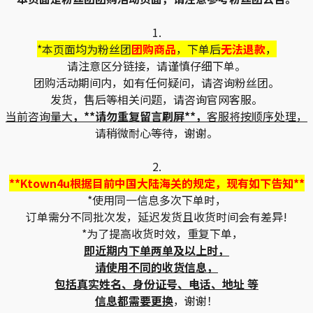
1.
*本页面均为粉丝团
团购商品
，下单后
无法退款
，
请注意区分链接，请谨慎仔细下单。
团购活动期间内，如有任何疑问，请咨询粉丝团。
发货，售后等相关问题，请咨询官网客服。
当前咨询量大
，**请勿重复留言刷屏**，
客服将按顺序处理，
请稍微耐心等待，谢谢。
2.
**Ktown4u根据目前中国大陆海关的规定，现有如下告知**
*使用同一信息多次下单时，
订单需分不同批次发，延迟发货且收货时间会有差异!
*为了提高收货时效，重复下单，
即近期内下单两单及以上时，
请使用不同的收货信息，
包括真实姓名、身份证号、电话、地址 等
信息都需要更换
，谢谢！