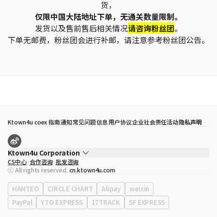
货，
仅限中国大陆地址下单，无通关数量限制。
发货以及售前售后相关情况
请咨询粉丝团
。
下单无邮费，粉丝团会进行补邮，请注意参考粉丝团公告。
Ktown4u coex 指南
通知
常见问题
信息
用户协议
企业社会责任活动
隐私声明
Ktown4u Corporation
CS中心
合作咨询
批发咨询
代表
宋効珉
ⓒ All rights reserved.
cn.ktown4u.com
营业执照
120-87-71116
公司地址
首尔特别市 江南区 岭东大路 513号 3楼 （三成洞， coex)
HANTEO
CIRCLE CHART
Alipay
weixin
PayPal
YTO EXPRESS
17TRACK
SF EXPRESS