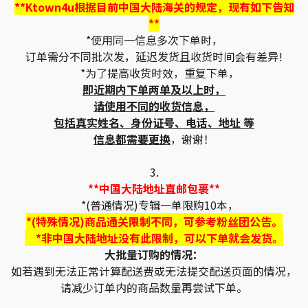
**Ktown4u根据目前中国大陆海关的规定，现有如下告知
**
*使用同一信息多次下单时，
订单需分不同批次发，延迟发货且收货时间会有差异!
*为了提高收货时效，重复下单，
即近期内下单两单及以上时，
请使用不同的收货信息，
包括真实姓名、身份证号、电话、地址 等
信息都需要更换
，谢谢！
3.
**中国大陆地址直邮包裹**
*(普通情况)专辑一单限购10本，
*(特殊情况)商品通关限制不同，可参考粉丝团公告。
*非中国大陆地址没有此限制，可以下单就会发货。
大批量订购的情况：
如若遇到无法正常计算配送费或无法提交配送页面的情况，
请减少订单内的商品数量再尝试下单。