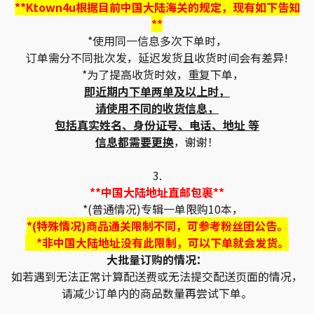
**Ktown4u根据目前中国大陆海关的规定，现有如下告知
**
*使用同一信息多次下单时，
订单需分不同批次发，延迟发货且收货时间会有差异!
*为了提高收货时效，重复下单，
即近期内下单两单及以上时，
请使用不同的收货信息，
包括真实姓名、身份证号、电话、地址 等
信息都需要更换
，谢谢！
3.
**中国大陆地址直邮包裹**
*(普通情况)专辑一单限购10本，
*(特殊情况)商品通关限制不同，可参考粉丝团公告。
*非中国大陆地址没有此限制，可以下单就会发货。
大批量订购的情况：
如若遇到无法正常计算配送费或无法提交配送页面的情况，
请减少订单内的商品数量再尝试下单。