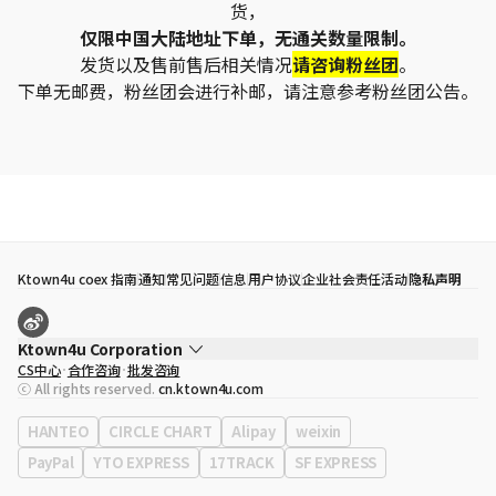
货，
仅限中国大陆地址下单，无通关数量限制。
发货以及售前售后相关情况
请咨询粉丝团
。
下单无邮费，粉丝团会进行补邮，请注意参考粉丝团公告。
Ktown4u coex 指南
通知
常见问题
信息
用户协议
企业社会责任活动
隐私声明
Ktown4u Corporation
CS中心
合作咨询
批发咨询
代表
宋効珉
ⓒ All rights reserved.
cn.ktown4u.com
营业执照
120-87-71116
公司地址
首尔特别市 江南区 岭东大路 513号 3楼 （三成洞， coex)
HANTEO
CIRCLE CHART
Alipay
weixin
PayPal
YTO EXPRESS
17TRACK
SF EXPRESS