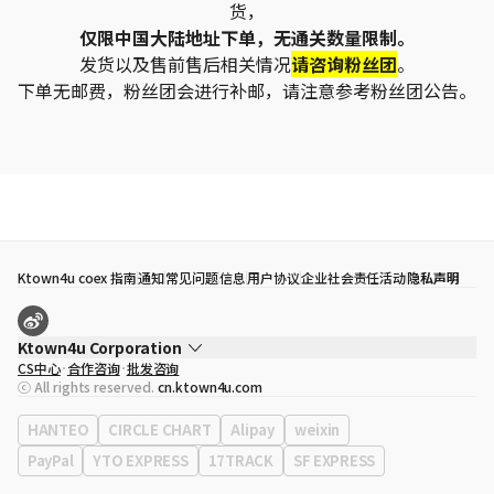
货，
仅限中国大陆地址下单，无通关数量限制。
发货以及售前售后相关情况
请咨询粉丝团
。
下单无邮费，粉丝团会进行补邮，请注意参考粉丝团公告。
Ktown4u coex 指南
通知
常见问题
信息
用户协议
企业社会责任活动
隐私声明
Ktown4u Corporation
CS中心
合作咨询
批发咨询
代表
宋効珉
ⓒ All rights reserved.
cn.ktown4u.com
营业执照
120-87-71116
公司地址
首尔特别市 江南区 岭东大路 513号 3楼 （三成洞， coex)
HANTEO
CIRCLE CHART
Alipay
weixin
PayPal
YTO EXPRESS
17TRACK
SF EXPRESS