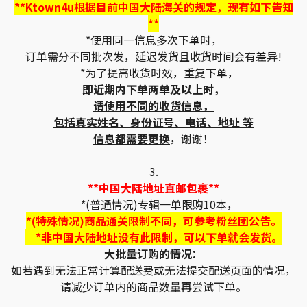
**Ktown4u根据目前中国大陆海关的规定，现有如下告知
**
*使用同一信息多次下单时，
订单需分不同批次发，延迟发货且收货时间会有差异!
*为了提高收货时效，重复下单，
即近期内下单两单及以上时，
请使用不同的收货信息，
包括真实姓名、身份证号、电话、地址 等
信息都需要更换
，谢谢！
3.
**中国大陆地址直邮包裹**
*(普通情况)专辑一单限购10本，
*(特殊情况)商品通关限制不同，可参考粉丝团公告。
*非中国大陆地址没有此限制，可以下单就会发货。
大批量订购的情况：
如若遇到无法正常计算配送费或无法提交配送页面的情况，
请减少订单内的商品数量再尝试下单。