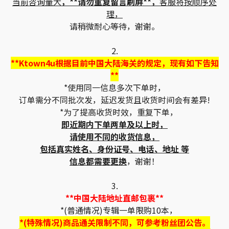
当前咨询量大
，**请勿重复留言刷屏**，
客服将按顺序处
理，
请稍微耐心等待，谢谢。
2.
**Ktown4u根据目前中国大陆海关的规定，现有如下告知
**
*使用同一信息多次下单时，
订单需分不同批次发，延迟发货且收货时间会有差异!
*为了提高收货时效，重复下单，
即近期内下单两单及以上时，
请使用不同的收货信息，
包括真实姓名、身份证号、电话、地址 等
信息都需要更换
，谢谢！
3.
**中国大陆地址直邮包裹**
*(普通情况)专辑一单限购10本，
*(特殊情况)商品通关限制不同，可参考粉丝团公告。