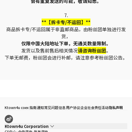
会有重复发送的可能，敬请知悉。
7.
**【拆卡专/不运回】**
商品拆卡专/不运回属于非直邮商品，由粉丝团单独进行发
货，
仅限中国大陆地址下单，无通关数量限制。
发货以及售前售后相关情况
请咨询粉丝团
。
下单无邮费，粉丝团会进行补邮，请注意参考粉丝团公告。
Ktown4u coex 指南
通知
常见问题
信息
用户协议
企业社会责任活动
隐私声明
Ktown4u Corporation
CS中心
合作咨询
批发咨询