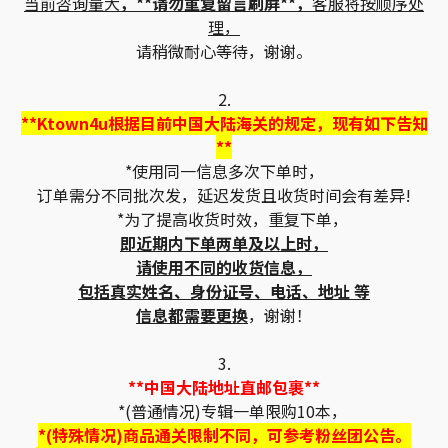
当前咨询量大
，**请勿重复留言刷屏**，
客服将按顺序处
理，
请稍微耐心等待，谢谢。
2.
**Ktown4u根据目前中国大陆海关的规定，现有如下告知
**
*使用同一信息多次下单时，
订单需分不同批次发，延迟发货且收货时间会有差异!
*为了提高收货时效，重复下单，
即近期内下单两单及以上时，
请使用不同的收货信息，
包括真实姓名、身份证号、电话、地址 等
信息都需要更换
，谢谢！
3.
**中国大陆地址直邮包裹**
*(普通情况)专辑一单限购10本，
*(特殊情况)商品通关限制不同，可参考粉丝团公告。