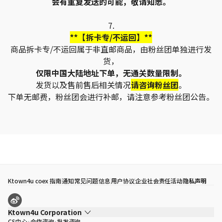
会有重复发送的可能，敬请知悉。
7.
**【拆卡专/不运回】**
商品拆卡专/不运回属于非直邮商品，由粉丝团单独进行发
货，
仅限中国大陆地址下单，无通关数量限制。
发货以及售前售后相关情况
请咨询粉丝团
。
下单无邮费，粉丝团会进行补邮，请注意参考粉丝团公告。
Ktown4u coex 指南
通知
常见问题
信息
用户协议
企业社会责任活动
隐私声明
Ktown4u Corporation
CS中心
合作咨询
批发咨询