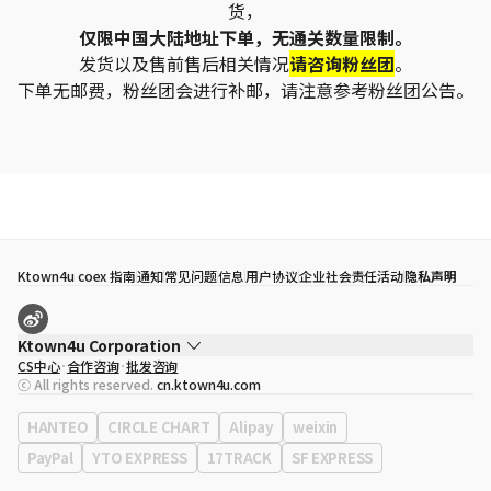
货，
仅限中国大陆地址下单，无通关数量限制。
发货以及售前售后相关情况
请咨询粉丝团
。
下单无邮费，粉丝团会进行补邮，请注意参考粉丝团公告。
Ktown4u coex 指南
通知
常见问题
信息
用户协议
企业社会责任活动
隐私声明
Ktown4u Corporation
CS中心
合作咨询
批发咨询
代表
宋効珉
ⓒ All rights reserved.
cn.ktown4u.com
营业执照
120-87-71116
公司地址
首尔特别市 江南区 岭东大路 513号 3楼 （三成洞， coex)
HANTEO
CIRCLE CHART
Alipay
weixin
PayPal
YTO EXPRESS
17TRACK
SF EXPRESS