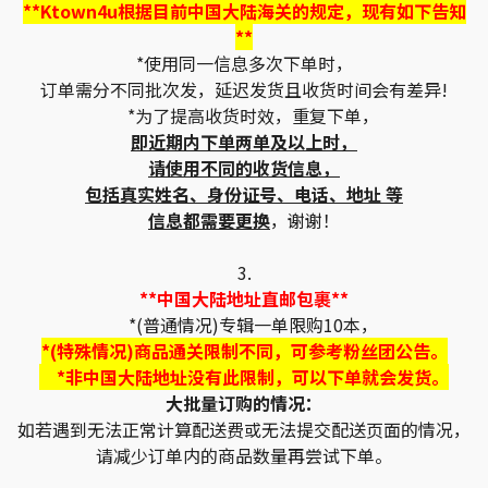
**Ktown4u根据目前中国大陆海关的规定，现有如下告知
**
*使用同一信息多次下单时，
订单需分不同批次发，延迟发货且收货时间会有差异!
*为了提高收货时效，重复下单，
即近期内下单两单及以上时，
请使用不同的收货信息，
包括真实姓名、身份证号、电话、地址 等
信息都需要更换
，谢谢！
3.
**中国大陆地址直邮包裹**
*(普通情况)专辑一单限购10本，
*(特殊情况)商品通关限制不同，可参考粉丝团公告。
*非中国大陆地址没有此限制，可以下单就会发货。
大批量订购的情况：
如若遇到无法正常计算配送费或无法提交配送页面的情况，
请减少订单内的商品数量再尝试下单。