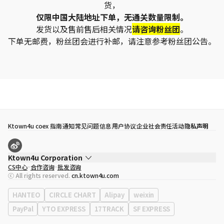
货，
仅限中国大陆地址下单，无通关数量限制。
发货以及售前售后相关情况
请咨询粉丝团
。
下单无邮费，粉丝团会进行补邮，请注意参考粉丝团公告。
Ktown4u coex 指南
通知
常见问题
信息
用户协议
企业社会责任活动
隐私声明
Ktown4u Corporation
CS中心
合作咨询
批发咨询
代表
宋効珉
ⓒ All rights reserved.
cn.ktown4u.com
营业执照
120-87-71116
公司地址
首尔特别市 江南区 岭东大路 513号 3楼 （三成洞， coex)
HANTEO
CIRCLE CHART
Alipay
weixin
PayPal
YTO EXPRESS
17TRACK
SF EXPRESS