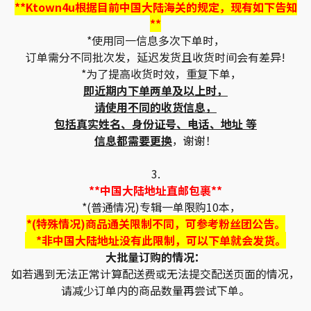
**Ktown4u根据目前中国大陆海关的规定，现有如下告知
**
*使用同一信息多次下单时，
订单需分不同批次发，延迟发货且收货时间会有差异!
*为了提高收货时效，重复下单，
即近期内下单两单及以上时，
请使用不同的收货信息，
包括真实姓名、身份证号、电话、地址 等
信息都需要更换
，谢谢！
3.
**中国大陆地址直邮包裹**
*(普通情况)专辑一单限购10本，
*(特殊情况)商品通关限制不同，可参考粉丝团公告。
*非中国大陆地址没有此限制，可以下单就会发货。
大批量订购的情况：
如若遇到无法正常计算配送费或无法提交配送页面的情况，
请减少订单内的商品数量再尝试下单。