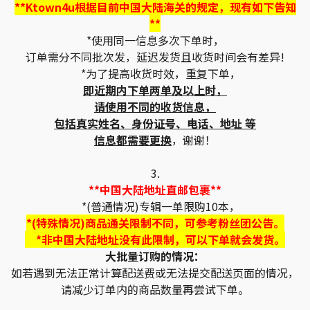
**Ktown4u根据目前中国大陆海关的规定，现有如下告知
**
*使用同一信息多次下单时，
订单需分不同批次发，延迟发货且收货时间会有差异!
*为了提高收货时效，重复下单，
即近期内下单两单及以上时，
请使用不同的收货信息，
包括真实姓名、身份证号、电话、地址 等
信息都需要更换
，谢谢！
3.
**中国大陆地址直邮包裹**
*(普通情况)专辑一单限购10本，
*(特殊情况)商品通关限制不同，可参考粉丝团公告。
*非中国大陆地址没有此限制，可以下单就会发货。
大批量订购的情况：
如若遇到无法正常计算配送费或无法提交配送页面的情况，
请减少订单内的商品数量再尝试下单。