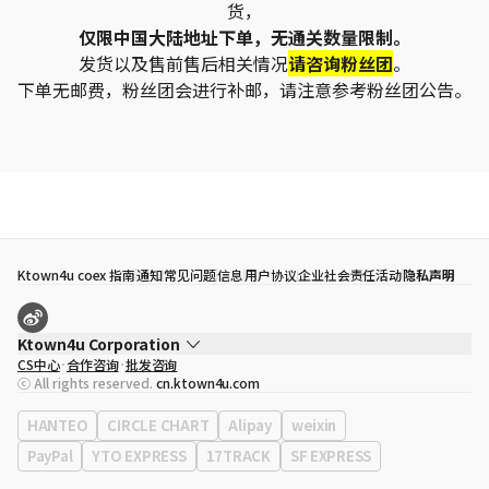
货，
仅限中国大陆地址下单，无通关数量限制。
发货以及售前售后相关情况
请咨询粉丝团
。
下单无邮费，粉丝团会进行补邮，请注意参考粉丝团公告。
Ktown4u coex 指南
通知
常见问题
信息
用户协议
企业社会责任活动
隐私声明
Ktown4u Corporation
CS中心
合作咨询
批发咨询
代表
宋効珉
ⓒ All rights reserved.
cn.ktown4u.com
营业执照
120-87-71116
公司地址
首尔特别市 江南区 岭东大路 513号 3楼 （三成洞， coex)
HANTEO
CIRCLE CHART
Alipay
weixin
PayPal
YTO EXPRESS
17TRACK
SF EXPRESS