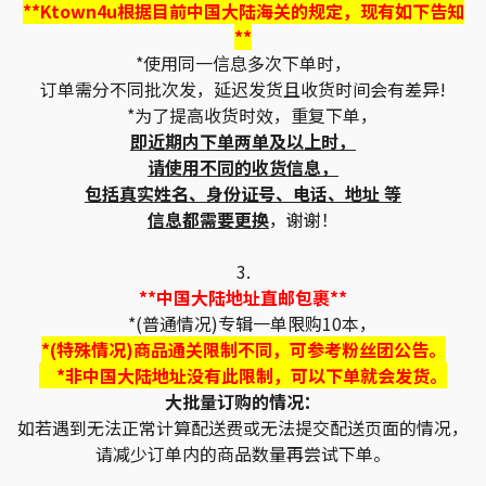
**Ktown4u根据目前中国大陆海关的规定，现有如下告知
**
*使用同一信息多次下单时，
订单需分不同批次发，延迟发货且收货时间会有差异!
*为了提高收货时效，重复下单，
即近期内下单两单及以上时，
请使用不同的收货信息，
包括真实姓名、身份证号、电话、地址 等
信息都需要更换
，谢谢！
3.
**中国大陆地址直邮包裹**
*(普通情况)专辑一单限购10本，
*(特殊情况)商品通关限制不同，可参考粉丝团公告。
*非中国大陆地址没有此限制，可以下单就会发货。
大批量订购的情况：
如若遇到无法正常计算配送费或无法提交配送页面的情况，
请减少订单内的商品数量再尝试下单。