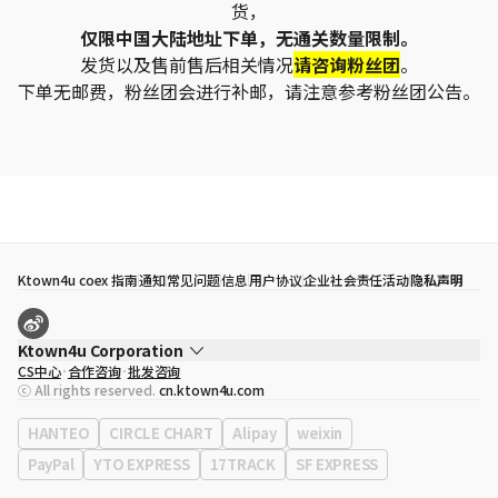
货，
仅限中国大陆地址下单，无通关数量限制。
发货以及售前售后相关情况
请咨询粉丝团
。
下单无邮费，粉丝团会进行补邮，请注意参考粉丝团公告。
Ktown4u coex 指南
通知
常见问题
信息
用户协议
企业社会责任活动
隐私声明
Ktown4u Corporation
CS中心
合作咨询
批发咨询
代表
宋効珉
ⓒ All rights reserved.
cn.ktown4u.com
营业执照
120-87-71116
公司地址
首尔特别市 江南区 岭东大路 513号 3楼 （三成洞， coex)
HANTEO
CIRCLE CHART
Alipay
weixin
PayPal
YTO EXPRESS
17TRACK
SF EXPRESS