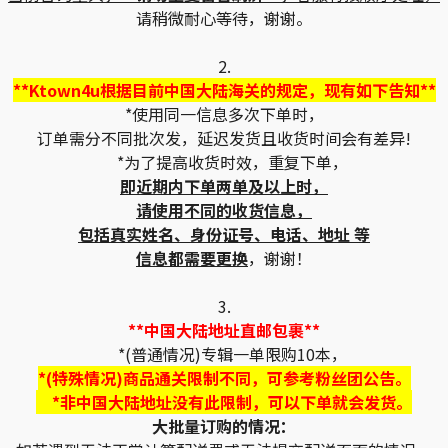
请稍微耐心等待，谢谢。
2.
**Ktown4u根据目前中国大陆海关的规定，现有如下告知**
*使用同一信息多次下单时，
订单需分不同批次发，延迟发货且收货时间会有差异!
*为了提高收货时效，重复下单，
即近期内下单两单及以上时，
请使用不同的收货信息，
包括真实姓名、身份证号、电话、地址 等
信息都需要更换
，谢谢！
3.
**中国大陆地址直邮包裹**
*(普通情况)专辑一单限购10本，
*(特殊情况)商品通关限制不同，可参考粉丝团公告。
*非中国大陆地址没有此限制，可以下单就会发货。
大批量订购的情况：