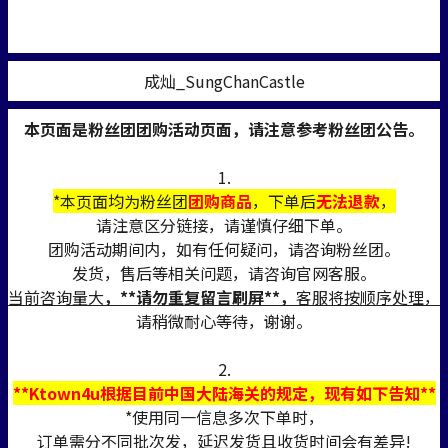
成灿_SungChanCastle
本页面是粉丝团团购活动页面，请注意参考粉丝团公告。
1.
*本页面均为粉丝团
团购商品
，下单后
无法退款
，
请注意区分链接，请谨慎仔细下单。
团购活动期间内，如有任何疑问，请咨询粉丝团。
发货，售后等相关问题，请咨询官网客服。
当前咨询量大
，**请勿重复留言刷屏**，
客服将按顺序处理，
请稍微耐心等待，谢谢。
2.
**Ktown4u根据目前中国大陆海关的规定，现有如下告知**
*使用同一信息多次下单时，
订单需分不同批次发，延迟发货且收货时间会有差异!