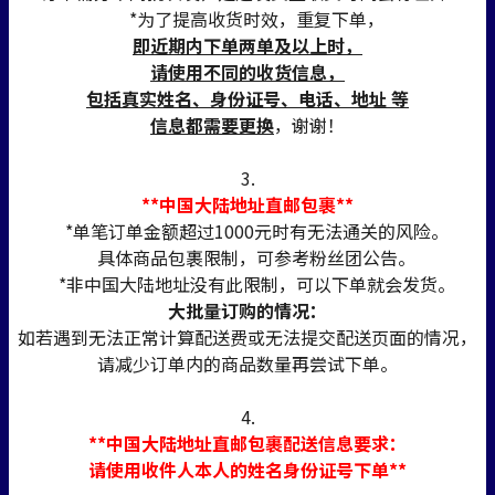
*为了提高收货时效，重复下单，
即近期内下单两单及以上时，
请使用不同的收货信息，
包括真实姓名、身份证号、电话、地址 等
信息都需要更换
，谢谢！
3.
**中国大陆地址直邮包裹**
*单笔订单金额超过1000元时有无法通关的风险。
具体商品包裹限制，可参考粉丝团公告。
*非中国大陆地址没有此限制，可以下单就会发货。
大批量订购的情况：
如若遇到无法正常计算配送费或无法提交配送页面的情况，
请减少订单内的商品数量再尝试下单。
4.
**中国大陆地址直邮包裹配送信息要求：
请使用收件人本人的姓名身份证号下单**